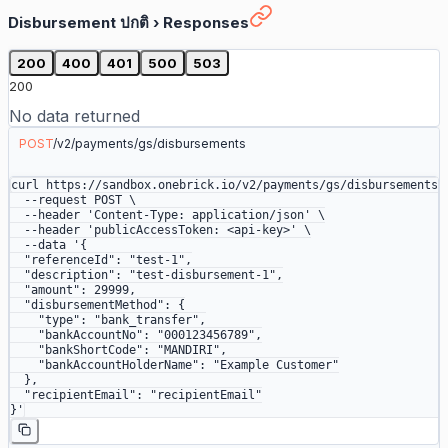
Disbursement ปกติ
›
Responses
200
400
401
500
503
200
No data returned
POST
/
v2
/
payments
/
gs
/
disbursements
curl
 https://sandbox.onebrick.io/v2/payments/gs/disbursements
 
  --request
 POST
 \
  --header
 'Content-Type: application/json'
 \
  --header
 'publicAccessToken: <api-key>'
 \
  --data
 '{
  "referenceId": "test-1",
  "description": "test-disbursement-1",
  "amount": 29999,
  "disbursementMethod": {
    "type": "bank_transfer",
    "bankAccountNo": "000123456789",
    "bankShortCode": "MANDIRI",
    "bankAccountHolderName": "Example Customer"
  },
  "recipientEmail": "recipientEmail"
}'