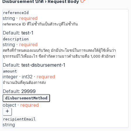
Disbursement ปกติ
›
Request Body
referenceId
string
·
required
reference ID ที่ไม่ซ้ำกันเป็นตัวระบุที่ไม่ซ้ำกัน
Default:
test-1
description
string
·
required
สตริงที่กำหนดเองแนบกับวัตถุ มักมีประโยชน์ในการแสดงให้ผู้ใช้เห็นว่า
ธุรกรรมมีไว้เพื่ออะไร ขีดจำกัดความยาวคำอธิบายคือ 1,000 ตัวอักษร
Default:
test-disbursement-1
amount
integer
·
int32
·
required
จำนวนเงินที่คุณต้องการส่ง
Default:
29999
disbursementMethod
object
·
required
recipientEmail
string