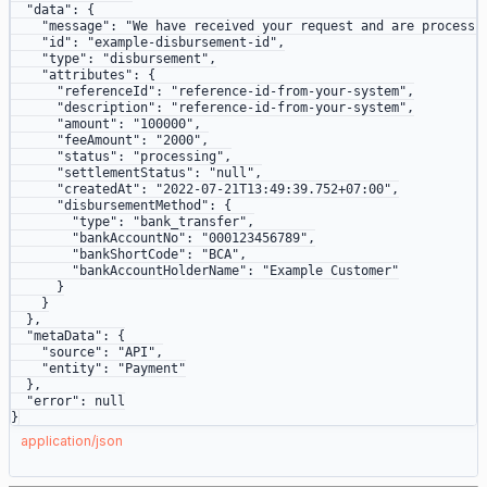
  "data"
: {
    "message"
: 
"We have received your request and are processi
    "id"
: 
"example-disbursement-id"
,
    "type"
: 
"disbursement"
,
    "attributes"
: {
      "referenceId"
: 
"reference-id-from-your-system"
,
      "description"
: 
"reference-id-from-your-system"
,
      "amount"
: 
"100000"
,
      "feeAmount"
: 
"2000"
,
      "status"
: 
"processing"
,
      "settlementStatus"
: 
"null"
,
      "createdAt"
: 
"2022-07-21T13:49:39.752+07:00"
,
      "disbursementMethod"
: {
        "type"
: 
"bank_transfer"
,
        "bankAccountNo"
: 
"000123456789"
,
        "bankShortCode"
: 
"BCA"
,
        "bankAccountHolderName"
: 
"Example Customer"
      }
    }
  },
  "metaData"
: {
    "source"
: 
"API"
,
    "entity"
: 
"Payment"
  },
  "error"
: 
null
}
json
application/json