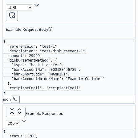
Example Request Body
{
  "referenceId"
: 
"test-1"
,
  "description"
: 
"test-disbursement-1"
,
  "amount"
: 
29999
,
  "disbursementMethod"
: {
    "type"
: 
"bank_transfer"
,
    "bankAccountNo"
: 
"000123456789"
,
    "bankShortCode"
: 
"MANDIRI"
,
    "bankAccountHolderName"
: 
"Example Customer"
  },
  "recipientEmail"
: 
"recipientEmail"
}
json
Example Responses
{
  "status"
: 
200
,