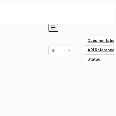
Documentatio
API Reference
ID
v
Status