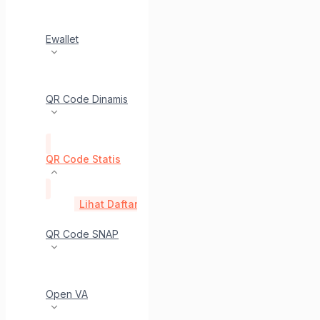
Ewallet
QR Code Dinamis
QR Code Statis
Lihat Daftar Merchant Static QR Code
get
Lihat
QR Code SNAP
Open VA