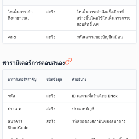
โทเค็นการเข้า
สตริง
โทเค็นการเข้าถึงครั้งเดียวที่
ถึงสาธารณะ
สร้างขึ้นโดยใช้โทเค็นการตรวจ
สอบสิทธิ์ API
vaId
สตริง
รหัสเฉพาะของบัญชีเสมือน
พารามิเตอร์การตอบสนอง
พารามิเตอร์ที่สำคัญ
ชนิดข้อมูล
คำอธิบาย
รหัส
สตริง
ID เฉพาะที่สร้างโดย Brick
ประเภท
สตริง
ประเภทบัญชี
ธนาคาร
สตริง
รหัสย่อของสถาบันของธนาคาร
ShortCode