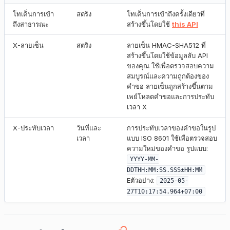
โทเค็นการเข้า
สตริง
โทเค็นการเข้าถึงครั้งเดียวที่
ถึงสาธารณะ
สร้างขึ้นโดยใช้
this API
X-ลายเซ็น
สตริง
ลายเซ็น HMAC-SHA512 ที่
สร้างขึ้นโดยใช้ข้อมูลลับ API
ของคุณ ใช้เพื่อตรวจสอบความ
สมบูรณ์และความถูกต้องของ
คำขอ ลายเซ็นถูกสร้างขึ้นตาม
เพย์โหลดคำขอและการประทับ
เวลา X
X-ประทับเวลา
วันที่และ
การประทับเวลาของคำขอในรูป
เวลา
แบบ ISO 8601 ใช้เพื่อตรวจสอบ
ความใหม่ของคำขอ รูปแบบ:
YYYY-MM-
DDTHH:MM:SS.SSS±HH:MM
Eตัวอย่าง:
2025-05-
27T10:17:54.964+07:00