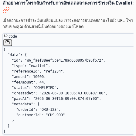
ตัวอย่างการโทรกลับสำหรับการอัพเดตสถานะการชำระเงิน Ewallet:
เมื่อสถานะการชำระเงินเปลี่ยนแปลง เราจะส่งการอัปเดตสถานะไปยัง URL โทร
กลับของคุณ ด้านล่างนี้เป็นตัวอย่างของเพย์โหลด:
Code
{
  "data"
: {
    "id"
: 
"WA_faef38eef5ce4178ad6508057b95f572"
,
    "type"
: 
"ewallet"
,
    "referenceId"
: 
"ref1234"
,
    "amount"
: 
10000
,
    "feeAmount"
: 
44
,
    "status"
: 
"COMPLETED"
,
    "createdAt"
: 
"2026-06-30T16:06:43.000+07:00"
,
    "paidAt"
: 
"2026-06-30T16:09:00.874+07:00"
,
    "metadata"
: {
      "orderId"
: 
"ORD-123"
,
      "customerId"
: 
"CUS-999"
    }
  }
}