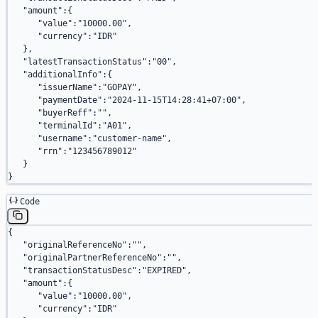
   "amount"
:{
      "value"
:
"10000.00"
,
      "currency"
:
"IDR"
   },
   "latestTransactionStatus"
:
"00"
,
   "additionalInfo"
:{
      "issuerName"
:
"GOPAY"
,
      "paymentDate"
:
"2024-11-15T14:28:41+07:00"
,
      "buyerReff"
:
""
,
      "terminalId"
:
"A01"
,
      "username"
:
"customer-name"
,
      "rrn"
:
"123456789012"
   }
}
Code
{
   "originalReferenceNo"
:
""
,
   "originalPartnerReferenceNo"
:
""
,
   "transactionStatusDesc"
:
"EXPIRED"
,
   "amount"
:{
      "value"
:
"10000.00"
,
      "currency"
:
"IDR"