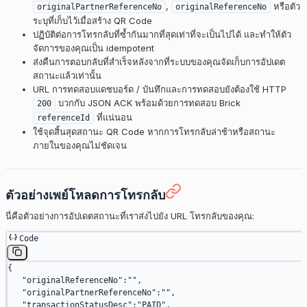
,
หรือตัว
originalPartnerReferenceNo
originalReferenceNo
ระบุที่เก็บไว้เมื่อสร้าง QR Code
ปฏิบัติต่อการโทรกลับที่ซ้ำกันมากที่สุดเท่าที่จะเป็นไปได้ และทำให้ตัว
จัดการของคุณเป็น idempotent
ส่งคืนการตอบกลับที่สำเร็จหลังจากที่ระบบของคุณจัดเก็บการอัปเดต
สถานะแล้วเท่านั้น
URL การทดสอบแดชบอร์ด / บันทึกและการทดสอบยังต้องใช้ HTTP
บวกกับ JSON ACK พร้อมด้วยการทดสอบ Brick
200
ที่แน่นอน
referenceId
ใช้จุดสิ้นสุดสถานะ QR Code หากการโทรกลับล่าช้าหรือสถานะ
ภายในของคุณไม่ชัดเจน
ตัวอย่างเพย์โหลดการโทรกลับ
นี่คือตัวอย่างการอัปเดตสถานะที่เราส่งไปยัง URL โทรกลับของคุณ:
Code
{
   "originalReferenceNo"
:
""
,
   "originalPartnerReferenceNo"
:
""
,
   "transactionStatusDesc"
:
"PAID"
,