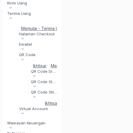
Kirim Uang
Terima Uang
Memulai - Terima Uang
Penyelesaian di Hari yang Sam
Halaman Checkout
Ewallet
QR Code
Ikhtisar
Mendaftar untuk QR Code
Menguji inte
QR Code Dinamis
QR Code Statis
QR Code SNAP
Ikhtisar
Dapatkan Token Akses (SNAP)
Ha
Virtual Account
Wawasan Keuangan