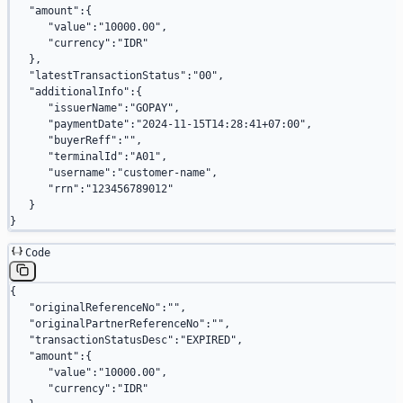
   "amount"
:{
      "value"
:
"10000.00"
,
      "currency"
:
"IDR"
   },
   "latestTransactionStatus"
:
"00"
,
   "additionalInfo"
:{
      "issuerName"
:
"GOPAY"
,
      "paymentDate"
:
"2024-11-15T14:28:41+07:00"
,
      "buyerReff"
:
""
,
      "terminalId"
:
"A01"
,
      "username"
:
"customer-name"
,
      "rrn"
:
"123456789012"
   }
}
Code
{
   "originalReferenceNo"
:
""
,
   "originalPartnerReferenceNo"
:
""
,
   "transactionStatusDesc"
:
"EXPIRED"
,
   "amount"
:{
      "value"
:
"10000.00"
,
      "currency"
:
"IDR"