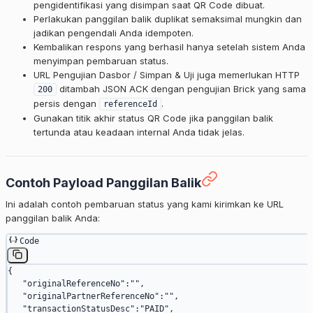
pengidentifikasi yang disimpan saat QR Code dibuat.
Perlakukan panggilan balik duplikat semaksimal mungkin dan
jadikan pengendali Anda idempoten.
Kembalikan respons yang berhasil hanya setelah sistem Anda
menyimpan pembaruan status.
URL Pengujian Dasbor / Simpan & Uji juga memerlukan HTTP
ditambah JSON ACK dengan pengujian Brick yang sama
200
persis dengan
.
referenceId
Gunakan titik akhir status QR Code jika panggilan balik
tertunda atau keadaan internal Anda tidak jelas.
Contoh Payload Panggilan Balik
Ini adalah contoh pembaruan status yang kami kirimkan ke URL
panggilan balik Anda:
Code
{
   "originalReferenceNo"
:
""
,
   "originalPartnerReferenceNo"
:
""
,
   "transactionStatusDesc"
:
"PAID"
,