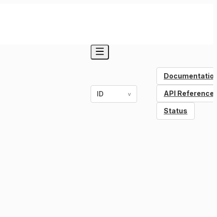
Documentatio
API Reference
ID
v
Status