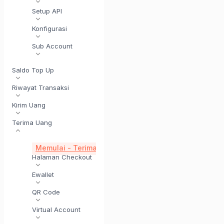
Setup API
Konfigurasi
Sub Account
Saldo Top Up
Riwayat Transaksi
Kirim Uang
Terima Uang
Memulai - Terima Uang
Penyelesaian di Hari yang Sa
Halaman Checkout
Ewallet
QR Code
Virtual Account