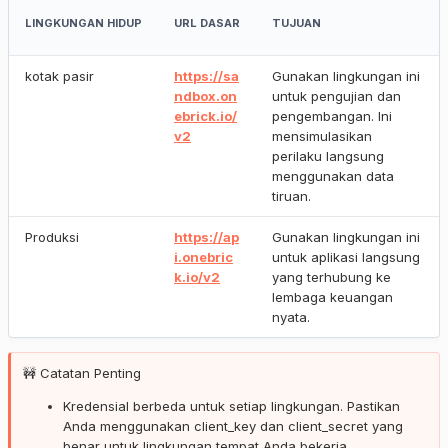
LINGKUNGAN HIDUP
URL DASAR
TUJUAN
kotak pasir
https://sa
Gunakan lingkungan ini
ndbox.on
untuk pengujian dan
ebrick.io/
pengembangan. Ini
v2
mensimulasikan
perilaku langsung
menggunakan data
tiruan.
Produksi
https://ap
Gunakan lingkungan ini
i.onebric
untuk aplikasi langsung
k.io/v2
yang terhubung ke
lembaga keuangan
nyata.
🚧 Catatan Penting
Kredensial berbeda untuk setiap lingkungan. Pastikan
Anda menggunakan client_key dan client_secret yang
benar untuk lingkungan tempat Anda bekerja.