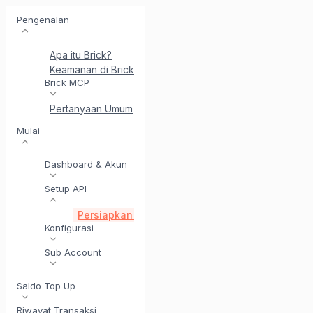
Pengenalan
Apa itu Brick?
Keamanan di Brick
Perkenalkan BrickI - Asisten Integr
Brick MCP
Pertanyaan Umum
Mulai
Dashboard & Akun
Setup API
Persiapkan Diri Anda untuk Menggunakan API
Konfigurasi
Sub Account
Saldo Top Up
Riwayat Transaksi