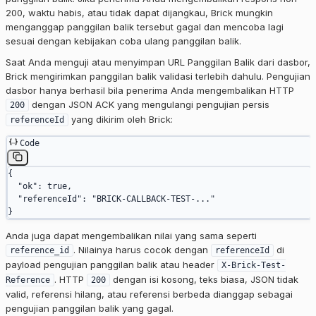
200, waktu habis, atau tidak dapat dijangkau, Brick mungkin
menganggap panggilan balik tersebut gagal dan mencoba lagi
sesuai dengan kebijakan coba ulang panggilan balik.
Saat Anda menguji atau menyimpan URL Panggilan Balik dari dasbor,
Brick mengirimkan panggilan balik validasi terlebih dahulu. Pengujian
dasbor hanya berhasil bila penerima Anda mengembalikan HTTP
dengan JSON ACK yang mengulangi pengujian persis
200
yang dikirim oleh Brick:
referenceId
Code
{
  "ok"
: 
true
,
  "referenceId"
: 
"BRICK-CALLBACK-TEST-..."
}
Anda juga dapat mengembalikan nilai yang sama seperti
. Nilainya harus cocok dengan
di
reference_id
referenceId
payload pengujian panggilan balik atau header
X-Brick-Test-
. HTTP
dengan isi kosong, teks biasa, JSON tidak
Reference
200
valid, referensi hilang, atau referensi berbeda dianggap sebagai
pengujian panggilan balik yang gagal.