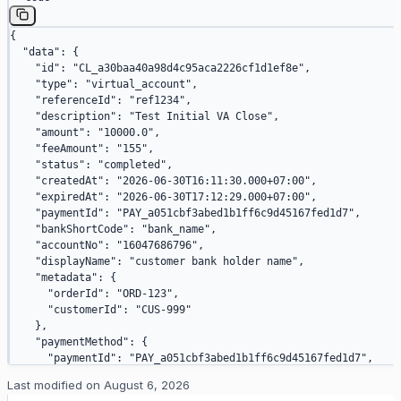
    },
    "attributes"
: {
      "referenceId"
: 
"ref1234"
,
{
      "amount"
: 
"10000"
,
  "data"
: {
      "feeAmount"
: 
"155"
,
    "id"
: 
"CL_a30baa40a98d4c95aca2226cf1d1ef8e"
,
      "status"
: 
"completed"
,
    "type"
: 
"virtual_account"
,
      "createdAt"
: 
"2026-06-30T16:11:06.000+07:00"
,
    "referenceId"
: 
"ref1234"
,
      "paymentMethod"
: {
    "description"
: 
"Test Initial VA Close"
,
        "paymentId"
: 
"PAY_d2a60413161158d4ea7334957012bec1"
,
    "amount"
: 
"10000.0"
,
        "type"
: 
"virtual_bank_account"
,
    "feeAmount"
: 
"155"
,
        "instructions"
: {
    "status"
: 
"completed"
,
          "bankShortCode"
: 
"bank_name"
,
    "createdAt"
: 
"2026-06-30T16:11:30.000+07:00"
,
          "accountNo"
: 
"16047686796"
,
    "expiredAt"
: 
"2026-06-30T17:12:29.000+07:00"
,
          "displayName"
: 
"customer bank holder name"
    "paymentId"
: 
"PAY_a051cbf3abed1b1ff6c9d45167fed1d7"
,
        }
    "bankShortCode"
: 
"bank_name"
,
      },
    "accountNo"
: 
"16047686796"
,
      "metadata"
: {
    "displayName"
: 
"customer bank holder name"
,
        "orderId"
: 
"ORD-123"
,
    "metadata"
: {
        "customerId"
: 
"CUS-999"
      "orderId"
: 
"ORD-123"
,
      }
      "customerId"
: 
"CUS-999"
    }
    },
  }
    "paymentMethod"
: {
}
      "paymentId"
: 
"PAY_a051cbf3abed1b1ff6c9d45167fed1d7"
,
      "type"
: 
"virtual_bank_account"
,
Last modified on
August 6, 2026
      "instructions"
: {