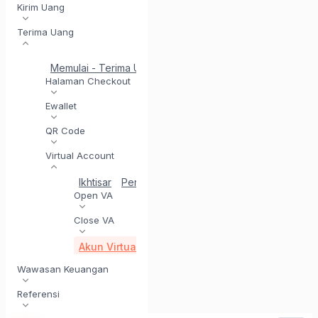
Kirim Uang
Terima Uang
Memulai - Terima Uang
Penyelesaian di Hari yang Sam
Halaman Checkout
Ewallet
QR Code
Virtual Account
Ikhtisar
Penerimaan VA
Hasilkan Virtual Account
Open VA
Close VA
Akun Virtual Panggilan Balik
Wawasan Keuangan
Referensi