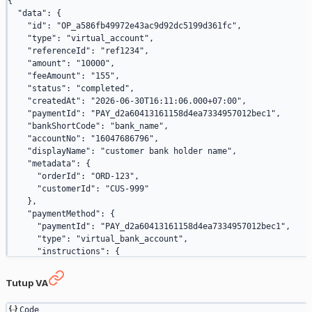
{
  "data"
: {
    "id"
: 
"OP_a586fb49972e43ac9d92dc5199d361fc"
,
    "type"
: 
"virtual_account"
,
    "referenceId"
: 
"ref1234"
,
    "amount"
: 
"10000"
,
    "feeAmount"
: 
"155"
,
    "status"
: 
"completed"
,
    "createdAt"
: 
"2026-06-30T16:11:06.000+07:00"
,
    "paymentId"
: 
"PAY_d2a60413161158d4ea7334957012bec1"
,
    "bankShortCode"
: 
"bank_name"
,
    "accountNo"
: 
"16047686796"
,
    "displayName"
: 
"customer bank holder name"
,
    "metadata"
: {
      "orderId"
: 
"ORD-123"
,
      "customerId"
: 
"CUS-999"
    },
    "paymentMethod"
: {
      "paymentId"
: 
"PAY_d2a60413161158d4ea7334957012bec1"
,
      "type"
: 
"virtual_bank_account"
,
      "instructions"
: {
        "bankShortCode"
: 
"bank_name"
,
        "accountNo"
: 
"16047686796"
,
Tutup VA
        "displayName"
: 
"customer bank holder name"
      }
Code