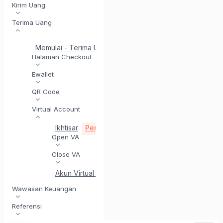
Kirim Uang
Terima Uang
Memulai - Terima Uang
Penyelesaian di Hari yang Sam
Halaman Checkout
Ewallet
QR Code
Virtual Account
Ikhtisar
Penerimaan VA
Hasilkan Virtual Accoun
Open VA
Close VA
Akun Virtual Panggilan Balik
Wawasan Keuangan
Referensi