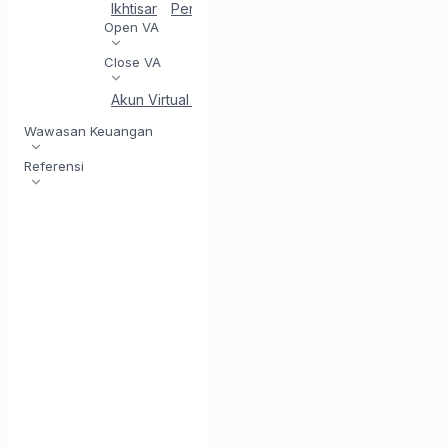
Ikhtisar
Penerimaan VA
Hasilkan Virtual Accou
Open VA
Close VA
Akun Virtual Panggilan Balik
Wawasan Keuangan
Referensi