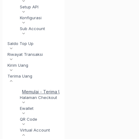
Setup API
Konfigurasi
Sub Account
Saldo Top Up
Riwayat Transaksi
Kirim Uang
Terima Uang
Memulai - Terima Uang
Penyelesaian di Hari yang Sam
Halaman Checkout
Ewallet
QR Code
Virtual Account