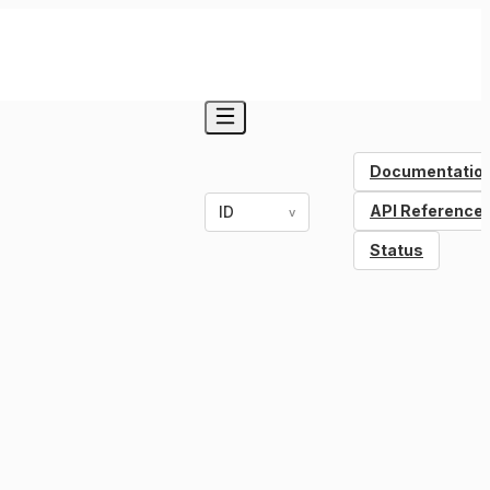
Documentatio
API Reference
ID
v
Status