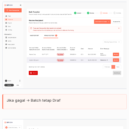
Jika gagal → Batch tetap Draf