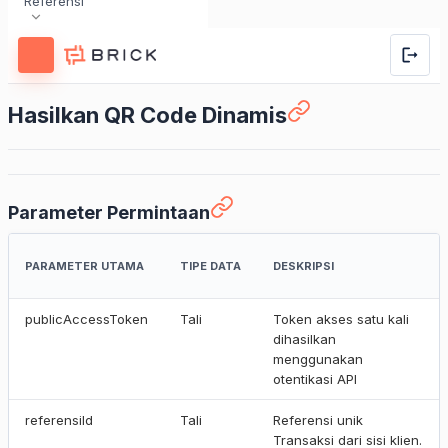
Referensi
Hasilkan QR Code Dinamis
Parameter Permintaan
PARAMETER UTAMA
TIPE DATA
DESKRIPSI
publicAccessToken
Tali
Token akses satu kali
dihasilkan
menggunakan
otentikasi API
referensiId
Tali
Referensi unik
Transaksi dari sisi klien.