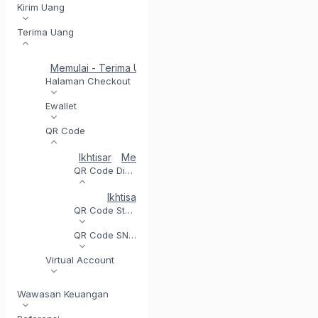
Kirim Uang
Terima Uang
Memulai - Terima Uang
Penyelesaian di Hari yang Sam
Halaman Checkout
Ewallet
QR Code
Ikhtisar
Mendaftar untuk QR Code
Menguji inte
QR Code Dinamis
Ikhtisar
Hasilkan QR Code Dinamis
Statu
QR Code Statis
QR Code SNAP
Virtual Account
Wawasan Keuangan