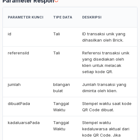
Parameter Respon
PARAMETER KUNCI
TIPE DATA
DESKRIPSI
id
Tali
ID transaksi unik yang
dihasilkan oleh Brick.
referensiId
Tali
Referensi transaksi unik
yang disediakan oleh
klien untuk melacak
setiap kode QR.
jumlah
bilangan
Jumlah transaksi yang
bulat
diminta oleh klien.
dibuatPada
Tanggal
Stempel waktu saat kode
Waktu
QR Code dibuat.
kadaluarsaPada
Tanggal
Stempel waktu
Waktu
kedaluwarsa aktual dari
kode QR Code. Jika