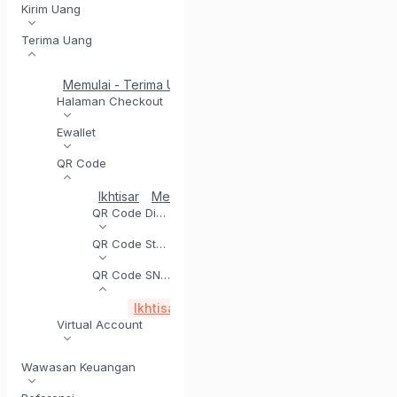
Kirim Uang
Terima Uang
Memulai - Terima Uang
Penyelesaian di Hari yang Sam
Halaman Checkout
Ewallet
QR Code
Ikhtisar
Mendaftar untuk QR Code
Menguji inte
QR Code Dinamis
QR Code Statis
QR Code SNAP
Ikhtisar
Dapatkan Token Akses (SNAP)
H
Virtual Account
Wawasan Keuangan