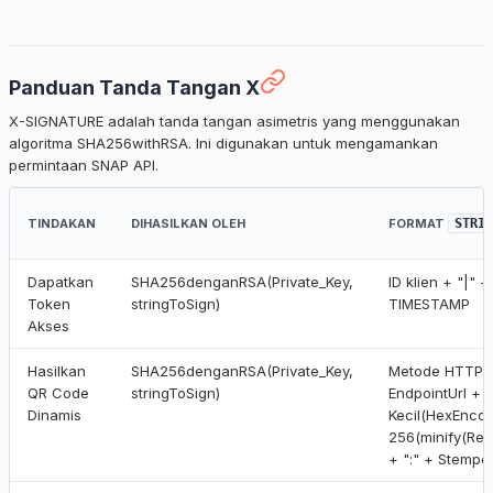
Panduan Tanda Tangan X
X-SIGNATURE adalah tanda tangan asimetris yang menggunakan
algoritma SHA256withRSA. Ini digunakan untuk mengamankan
permintaan SNAP API.
TINDAKAN
DIHASILKAN OLEH
FORMAT
STRIN
Dapatkan
SHA256denganRSA(Private_Key,
ID klien + "|" +
Token
stringToSign)
TIMESTAMP
Akses
Hasilkan
SHA256denganRSA(Private_Key,
Metode HTTP +
QR Code
stringToSign)
EndpointUrl + "
Dinamis
Kecil(HexEnco
256(minify(Req
+ ":" + Stempe