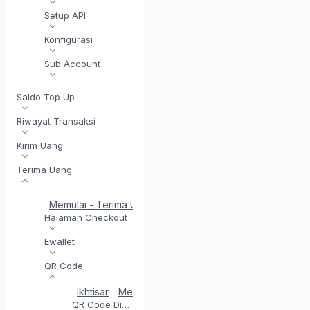
Setup API
Konfigurasi
Sub Account
Saldo Top Up
Riwayat Transaksi
Kirim Uang
Terima Uang
Memulai - Terima Uang
Penyelesaian di Hari yang Sam
Halaman Checkout
Ewallet
QR Code
Ikhtisar
Mendaftar untuk QR Code
Menguji inte
QR Code Dinamis