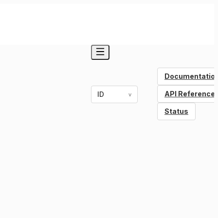
Documentatio
API Reference
ID
v
Status