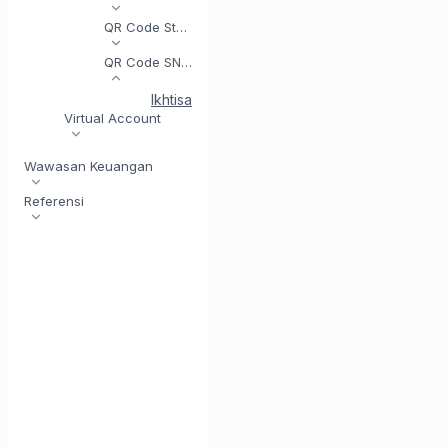
QR Code Statis
QR Code SNAP
Ikhtisar
Dapatkan Token Akses (SNAP)
Ha
Virtual Account
Wawasan Keuangan
Referensi