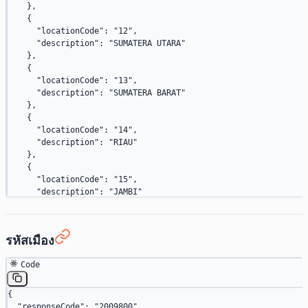
    {
    },
      "code"
: 
"AG"
,
    {
      "name"
: 
"ANTIGUA AND BARBUDA"
      "locationCode"
: 
"12"
,
    },
      "description"
: 
"SUMATERA UTARA"
    {
    },
      "code"
: 
"AR"
,
    {
      "name"
: 
"ARGENTINA"
      "locationCode"
: 
"13"
,
    },
      "description"
: 
"SUMATERA BARAT"
    {
    },
      "code"
: 
"AM"
,
    {
      "name"
: 
"ARMENIA"
      "locationCode"
: 
"14"
,
    },
      "description"
: 
"RIAU"
    {
    },
      "code"
: 
"AW"
,
    {
      "name"
: 
"ARUBA"
      "locationCode"
: 
"15"
,
    },
      "description"
: 
"JAMBI"
    {
    },
      "code"
: 
"AT"
,
    {
      "name"
: 
"AUSTRIA"
      "locationCode"
: 
"16"
,
รหัสเมือง
    },
      "description"
: 
"SUMATERA SELATAN"
    {
    },
      "code"
: 
"AZ"
,
Code
    {
      "name"
: 
"AZERBAIJAN"
      "locationCode"
: 
"17"
,
    },
      "description"
: 
"BENGKULU"
{
    {
    },
  "responseCode"
: 
"2009800"
,