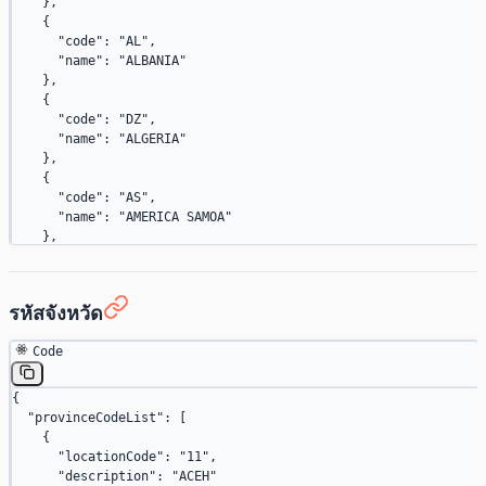
    },
    {
      "code"
: 
"AL"
,
      "name"
: 
"ALBANIA"
    },
    {
      "code"
: 
"DZ"
,
      "name"
: 
"ALGERIA"
    },
    {
      "code"
: 
"AS"
,
      "name"
: 
"AMERICA SAMOA"
    },
    {
      "code"
: 
"AO"
,
      "name"
: 
"ANGOLA"
รหัสจังหวัด
    },
    {
Code
      "code"
: 
"AI"
,
      "name"
: 
"ANGUILLA"
    },
{
    {
  "provinceCodeList"
: [
      "code"
: 
"AQ"
,
    {
      "name"
: 
"ANTARTICA"
      "locationCode"
: 
"11"
,
    },
      "description"
: 
"ACEH"