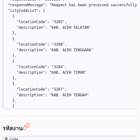
      "code"
: 
"BS"
,
    {
  "responseMessage"
: 
"Request has been processed successfully"
      "name"
: 
"BAHAMAS"
      "locationCode"
: 
"18"
,
  "cityCodeList"
: [
    },
      "description"
: 
"LAMPUNG"
    {
    {
    },
      "locationCode"
: 
"3205"
,
      "code"
: 
"BH"
,
    {
      "description"
: 
"KAB. ACEH SELATAN"
      "name"
: 
"BAHRAIN"
      "locationCode"
: 
"21"
,
    },
    },
      "description"
: 
"KEPULAUAN RIAU"
    {
    {
    },
      "locationCode"
: 
"3208"
,
      "code"
: 
"BD"
,
    {
      "description"
: 
"KAB. ACEH TENGGARA"
      "name"
: 
"BANGLADESH"
      "locationCode"
: 
"31"
,
    },
    },
      "description"
: 
"DKI JAKARTA"
    {
    {
    },
      "locationCode"
: 
"3204"
,
      "code"
: 
"BB"
,
    {
      "description"
: 
"KAB. ACEH TIMUR"
      "name"
: 
"BARBADOS"
      "locationCode"
: 
"32"
,
    },
    },
      "description"
: 
"JAWA BARAT"
    {
    {
    },
      "locationCode"
: 
"3207"
,
      "code"
: 
"BY"
,
    {
      "description"
: 
"KAB. ACEH TENGAH"
      "name"
: 
"BELARUS"
      "locationCode"
: 
"33"
,
    },
    },
      "description"
: 
"JAWA TENGAH"
    {
    {
    },
      "locationCode"
: 
"3206"
,
      "code"
: 
"BE"
,
    {
      "description"
: 
"KAB. ACEH BARAT"
      "name"
: 
"BELGIUM"
      "locationCode"
: 
"34"
,
    },
    },
รหัสงาน
      "description"
: 
"DAERAH ISTIMEWA YOGYAKARTA"
    {
    {
    },
      "locationCode"
: 
"3201"
,
      "code"
: 
"BZ"
,
    {
Code
      "description"
: 
"KAB. ACEH BESAR"