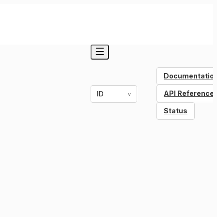
Documentatio
API Reference
ID
v
Status