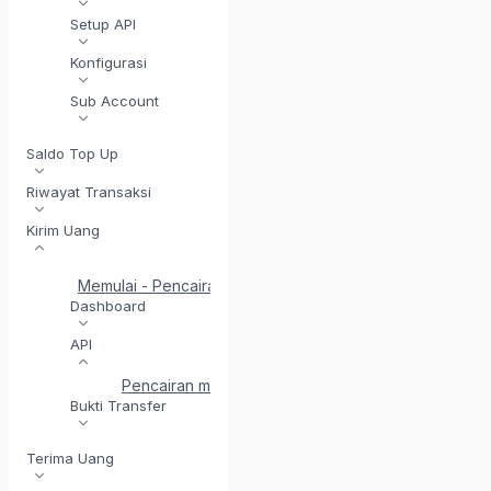
Setup API
Konfigurasi
Sub Account
Saldo Top Up
Riwayat Transaksi
Kirim Uang
Memulai - Pencairan
Mulai Cepat untuk Pencairan API
Dashboard
API
Pencairan melalui API
Validasi Rekening Pencaira
Bukti Transfer
Terima Uang